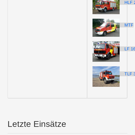
HLF 2
MTF
LF 16
TLF 
Letzte Einsätze